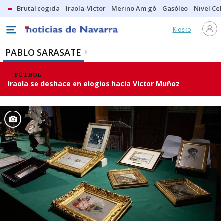
Brutal cogida
Iraola-Víctor
Merino Amigó
Gasóleo
Nivel Ce
Kiosko
PABLO SARASATE
FÚTBOL
Iraola se deshace en elogios hacia Víctor Muñoz