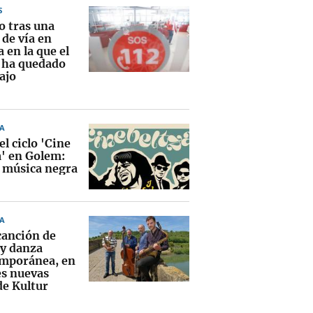
S
o tras una
 de vía en
 en la que el
 ha quedado
ajo
A
el ciclo 'Cine
a' en Golem:
y música negra
A
canción de
 y danza
mporánea, en
es nuevas
de Kultur