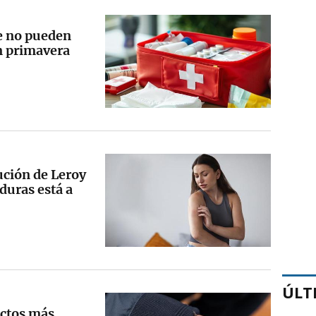
e no pueden
en primavera
ución de Leroy
duras está a
ÚLT
ectos más