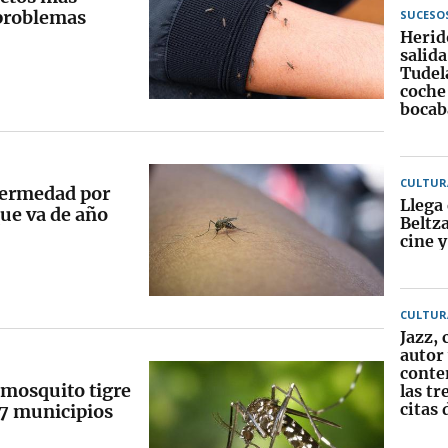
 problemas
SUCESO
Herid
salida
Tudela
coche
bocab
CULTUR
nfermedad por
Llega 
ue va de año
Beltz
cine 
CULTUR
Jazz, 
autor
conte
l mosquito tigre
las tr
citas 
17 municipios