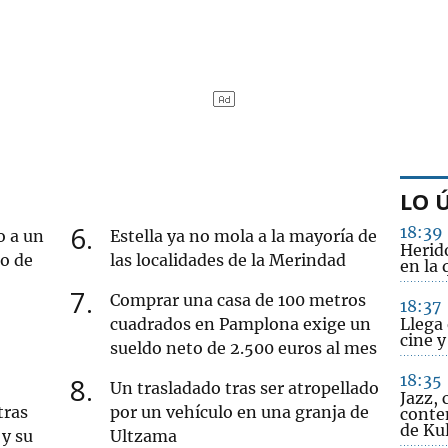
LO 
6
18:39
o a un
Estella ya no mola a la mayoría de
Herido
ro de
las localidades de la Merindad
en la
7
Comprar una casa de 100 metros
18:37
cuadrados en Pamplona exige un
Llega 
cine 
sueldo neto de 2.500 euros al mes
18:35
8
Un trasladado tras ser atropellado
Jazz, 
tras
por un vehículo en una granja de
conte
de Ku
y su
Ultzama