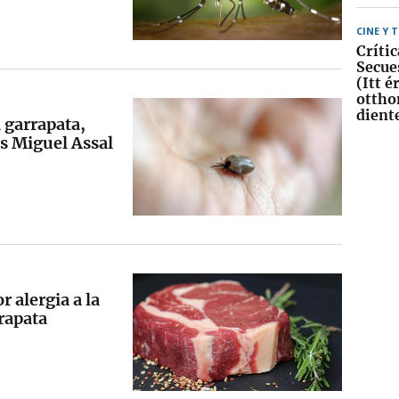
CINE Y 
Crític
Secue
(Itt 
ottho
dient
 garrapata,
s Miguel Assal
 alergia a la
rapata