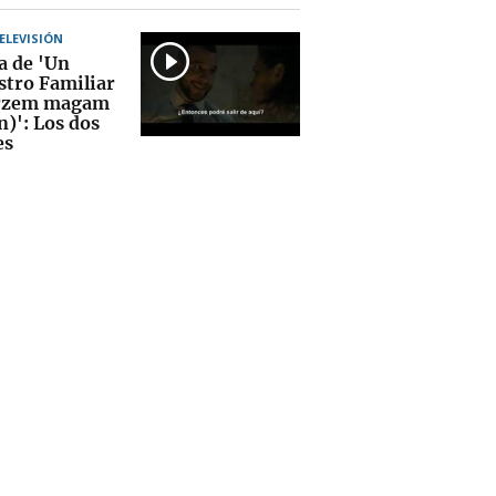
TELEVISIÓN
a de 'Un
stro Familiar
érzem magam
n)': Los dos
es