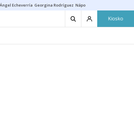
Ángel Echeverría
Georgina Rodríguez
Nápoles - Osasuna
Insultos rac
Kiosko