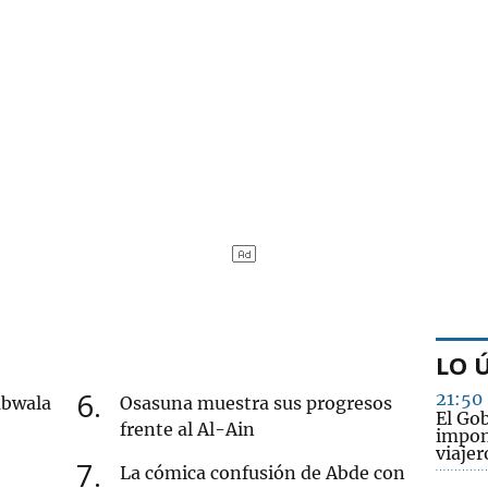
LO 
6
21:50
mbwala
Osasuna muestra sus progresos
El Go
frente al Al-Ain
impon
viajer
7
La cómica confusión de Abde con