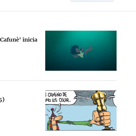
Cafunè' inicia
5)