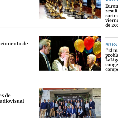
SORTEO
Eurom
result
sorteo
viern
de 20
acimiento de
FÚTBOL
“El m
probl
LaLiga
congel
compe
es de
audiovisual