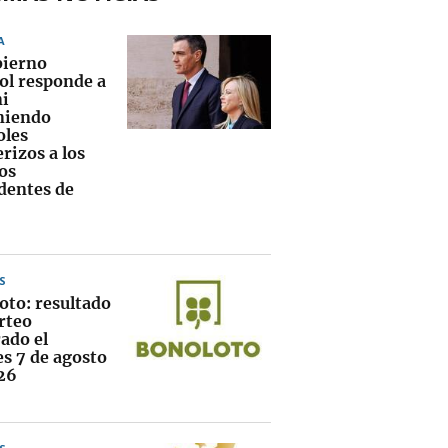
A
bierno
ol responde a
i
niendo
oles
rizos a los
os
dentes de
S
oto: resultado
rteo
ado el
es 7 de agosto
26