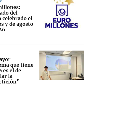
S
illones:
ado del
 celebrado el
es 7 de agosto
26
ayor
ema que tiene
 es el de
ar la
tición”