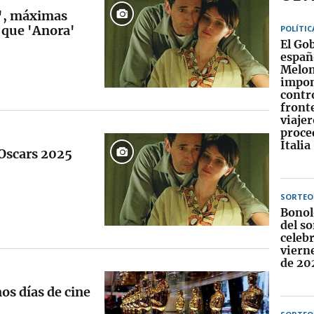
t', máximas
s que 'Anora'
POLÍTIC
El Go
españ
Melon
impo
contr
fronte
viajer
proce
Italia
s Oscars 2025
SORTEO
Bonol
del so
celebr
viern
de 20
os días de cine