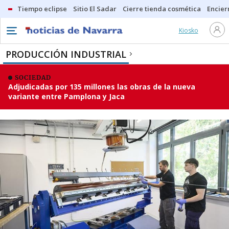
Tiempo eclipse
Sitio El Sadar
Cierre tienda cosmética
Encier
Kiosko
PRODUCCIÓN INDUSTRIAL
SOCIEDAD
Adjudicadas por 135 millones las obras de la nueva
variante entre Pamplona y Jaca