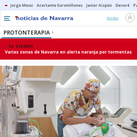
Jorge Messi
Acertante Euromillones
Javier Aizpún
Devoré
P
Kiosko
PROTONTERAPIA
EL TIEMPO
Varias zonas de Navarra en alerta naranja por tormentas