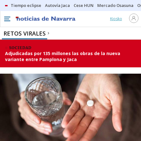
Tiempo eclipse
Autovía Jaca
Cese HUN
Mercado Osasuna
O
Kiosko
RETOS VIRALES
SOCIEDAD
Adjudicadas por 135 millones las obras de la nueva
variante entre Pamplona y Jaca