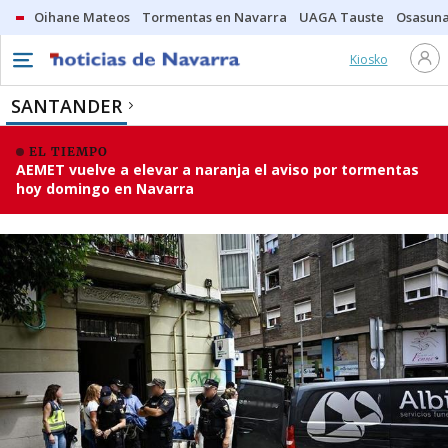
Oihane Mateos
Tormentas en Navarra
UAGA Tauste
Osasuna
Kiosko
SANTANDER
EL TIEMPO
AEMET vuelve a elevar a naranja el aviso por tormentas
hoy domingo en Navarra