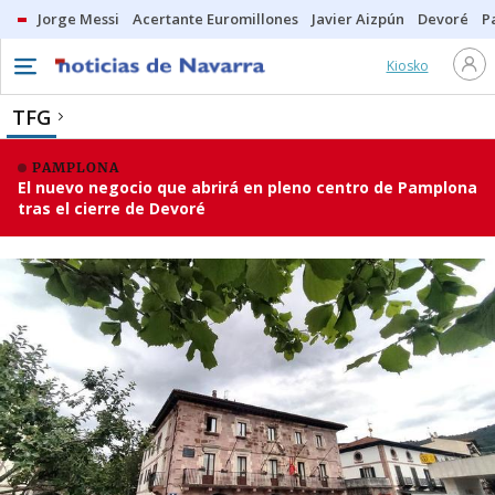
Jorge Messi
Acertante Euromillones
Javier Aizpún
Devoré
P
Kiosko
TFG
PAMPLONA
El nuevo negocio que abrirá en pleno centro de Pamplona
tras el cierre de Devoré