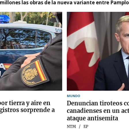
millones las obras de la nueva variante entre Pamplo
MUNDO
or tierra y aire en
Denuncian tiroteos c
gistros sorprende a
canadienses en un ac
ataque antisemita
NTM
EP