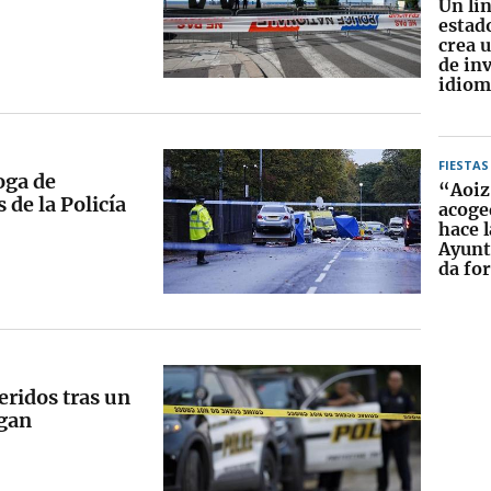
Un li
estad
crea 
de in
idiom
FIESTAS
oga de
“Aoiz
de la Policía
acoge
hace l
Ayunt
da fo
ridos tras un
igan