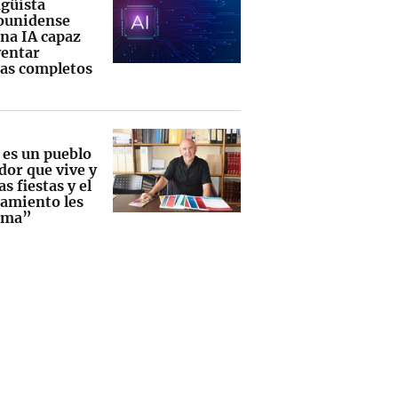
ngüista
ounidense
una IA capaz
ventar
as completos
 es un pueblo
dor que vive y
as fiestas y el
amiento les
rma”