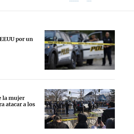
 EEUU por un
 la mujer
a atacar a los