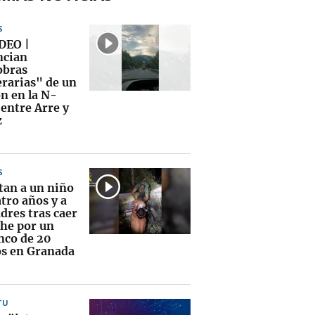
S
DEO |
cian
bras
rarias" de un
n en la N-
 entre Arre y
z
S
tan a un niño
tro años y a
dres tras caer
che por un
nco de 20
s en Granada
TU