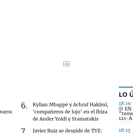
LO 
6
18:19
Kylian Mbappé y Achraf Hakimi,
EN 
varra
'compañeros de lujo' en el Ibiza
"teme
121-A 
de Ander Yoldi y Stamatakis
7
18:15
Javier Ruiz se despide de TVE: