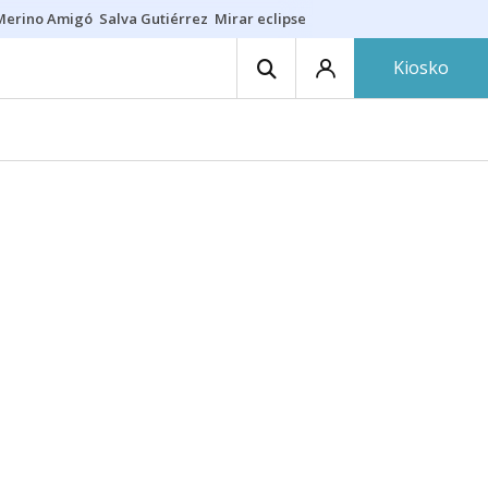
Merino Amigó
Salva Gutiérrez
Mirar eclipse
Iraola-Víctor
Ángel Eche
Kiosko