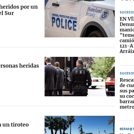
heridos por un
el Sur
SUCESO
EN VÍ
Denun
manio
"teme
camió
121-A
Arrái
ersonas heridas
SUCESO
Resca
de cua
sus pa
su co
barra
metro
 un tiroteo
BERM@