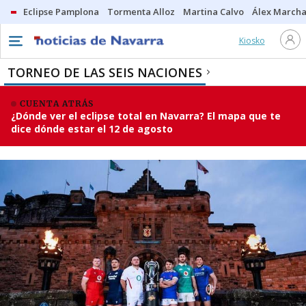
Eclipse Pamplona
Tormenta Alloz
Martina Calvo
Álex Marcha
Kiosko
TORNEO DE LAS SEIS NACIONES
CUENTA ATRÁS
¿Dónde ver el eclipse total en Navarra? El mapa que te
dice dónde estar el 12 de agosto