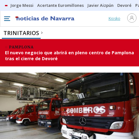
Jorge Messi
Acertante Euromillones
Javier Aizpún
Devoré
P
Kiosko
TRINITARIOS
PAMPLONA
El nuevo negocio que abrirá en pleno centro de Pamplona
tras el cierre de Devoré