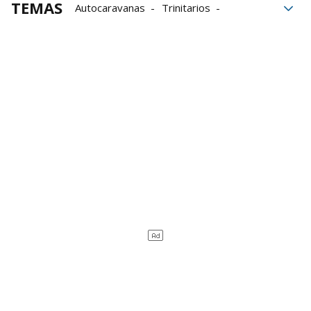
TEMAS
Autocaravanas
Trinitarios
Ayuntamiento de Pamplona
Geroa Bai