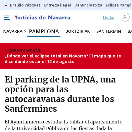
Braulio Vázquez
Entrega ilegal
Denuncia Ibiza
Eclipse Pamp
Kiosko
PAMPLONA
NAVARRA
BORTZIRIAK
SAN FERMÍN
B
CUENTA ATRÁS
¿Dónde ver el eclipse total en Navarra? El mapa que te
dice dónde estar el 12 de agosto
El parking de la UPNA, una
opción para las
autocaravanas durante los
Sanfermines
El Ayuntamiento estudia habilitar el aparcamiento
de la Universidad Pública en las fiestas dada la