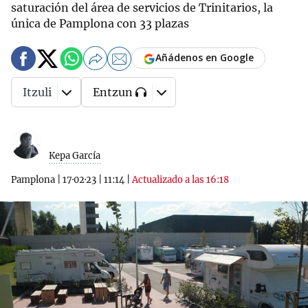
saturación del área de servicios de Trinitarios, la
única de Pamplona con 33 plazas
Añádenos en Google
Itzuli
Entzun
Kepa García
Pamplona
|
17·02·23
|
11:14
|
Actualizado a las 16:18