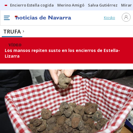
Encierro Estella cogida
Merino Amigó
Salva Gutiérrez
Mirar 
Kiosko
TRUFA
VÍDEO
Los mansos repiten susto en los encierros de Estella-
Lizarra