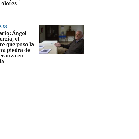
 olores
RIOS
ario: Ángel
rría, el
e que puso la
ra piedra de
peranza en
da