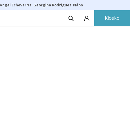
Ángel Echeverría
Georgina Rodríguez
Nápoles - Osasuna
Insultos rac
Kiosko