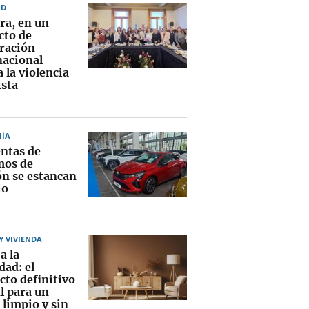
AD
ra, en un
cto de
ración
nacional
 la violencia
sta
ÍA
entas de
mos de
ón se estancan
io
 VIVIENDA
a la
ad: el
cto definitivo
l para un
 limpio y sin