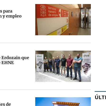
s para
n y empleo
e Erdozain que
de EHNE
ÚLT
les de