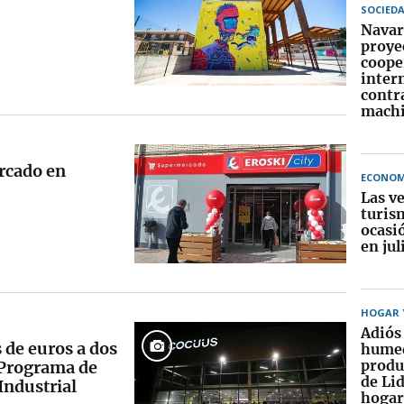
SOCIED
Navar
proye
coope
inter
contra
machi
rcado en
ECONOM
Las v
turis
ocasi
en jul
HOGAR Y
Adiós 
 de euros a dos
humed
produ
 Programa de
de Lid
Industrial
hogar