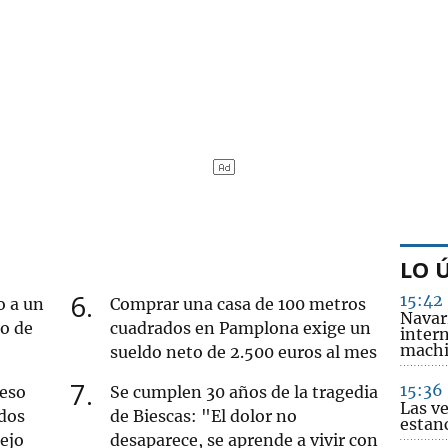
LO 
6
15:42
o a un
Comprar una casa de 100 metros
Navar
ro de
cuadrados en Pamplona exige un
intern
machi
sueldo neto de 2.500 euros al mes
7
15:36
ueso
Se cumplen 30 años de la tragedia
Las v
dos
de Biescas: "El dolor no
estanc
iejo
desaparece, se aprende a vivir con