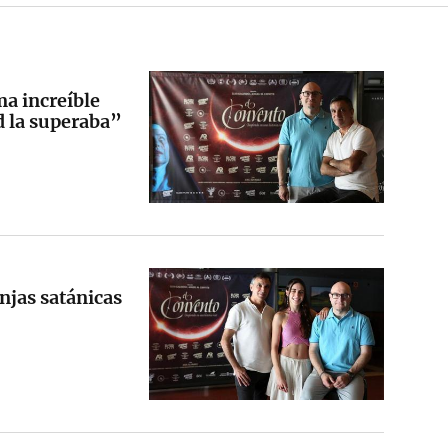
a increíble
d la superaba”
njas satánicas