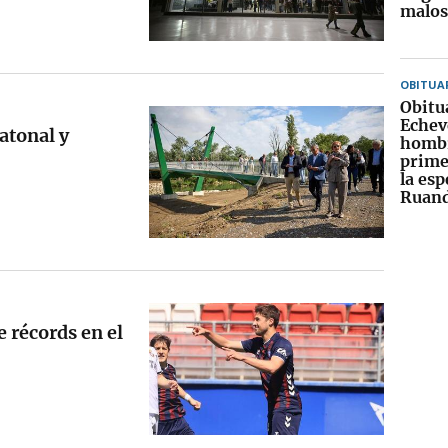
malos
OBITUA
Obitu
Echeve
atonal y
hombr
prime
la es
Ruan
 récords en el