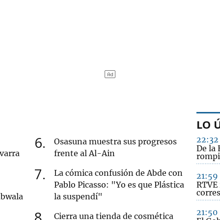
LO 
6
22:32
Osasuna muestra sus progresos
De la 
varra
frente al Al-Ain
rompi
7
La cómica confusión de Abde con
21:59
Pablo Picasso: "Yo es que Plástica
RTVE 
corre
mbwala
la suspendí"
21:50
8
Cierra una tienda de cosmética