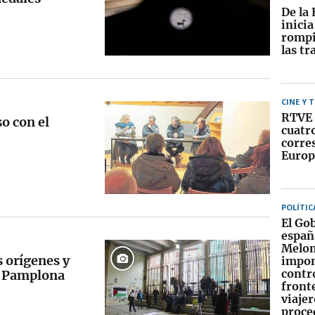
De la 
inici
rompi
las tr
CINE Y 
RTVE 
o con el
cuatr
corre
Europ
POLÍTIC
El Go
españ
Melon
s orígenes y
impo
contr
en Pamplona
fronte
viajer
proce