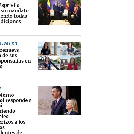
Espriella
a su mandato
endo todas
adiciones
TELEVISIÓN
renueva
o de sus
sponsalías en
a
A
bierno
ol responde a
i
niendo
oles
rizos a los
os
dentes de