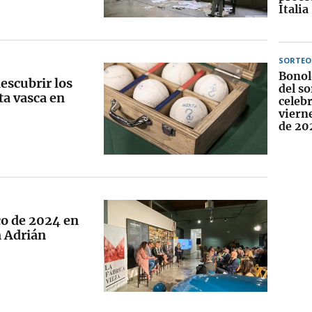
Italia
SORTEO
Bonol
escubrir los
del so
ta vasca en
celebr
viern
de 20
o de 2024 en
n Adrián