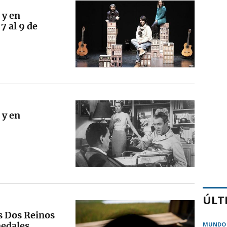
 y en
7 al 9 de
 y en
ÚLT
os Dos Reinos
medales
MUNDO