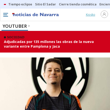
Tiempo eclipse
Sitio El Sadar
Cierre tienda cosmética
Encier
Kiosko
YOUTUBER
SOCIEDAD
Adjudicadas por 135 millones las obras de la nueva
variante entre Pamplona y Jaca