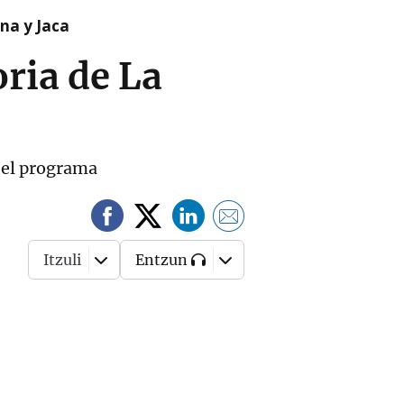
na y Jaca
ria de La
n el programa
Itzuli
Entzun