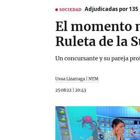
Adjudicadas por 135 
SOCIEDAD
El momento m
Ruleta de la 
Un concursante y su pareja pro
Usua Lizarraga | NTM
25·08·22
|
20:43