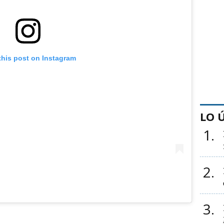
this post on Instagram
LO 
1
2
3