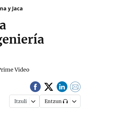
na y Jaca
a
geniería
 Prime Video
Itzuli
Entzun