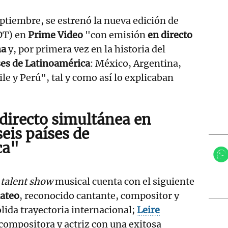
eptiembre, se estrenó la nueva edición de
OT) en
Prime Video
"con emisión
en directo
ña
y, por primera vez en la historia del
ses de Latinoamérica
: México, Argentina,
le y Perú", tal y como así lo explicaban
directo simultánea en
seis países de
ca"
l
talent show
musical cuenta con el siguiente
ateo
, reconocido cantante, compositor y
lida trayectoria internacional;
Leire
 compositora y actriz con una exitosa