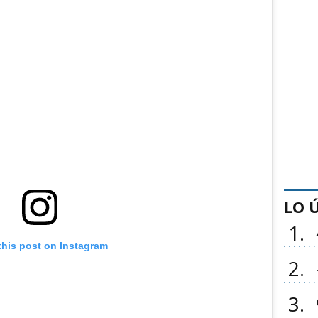
LO 
1
this post on Instagram
2
3