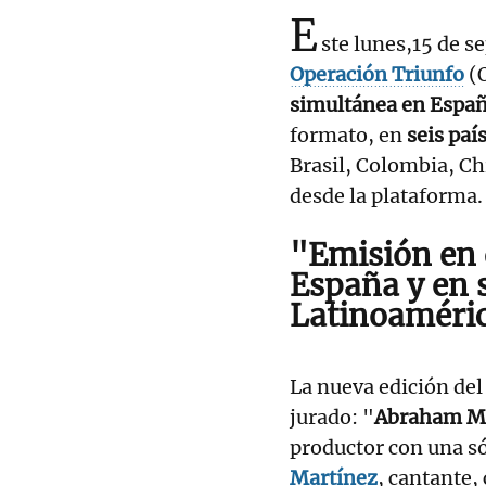
E
ste lunes,15 de s
Operación Triunfo
(
simultánea en Espa
formato, en
seis paí
Brasil, Colombia, Chi
desde la plataforma.
"Emisión
en 
España
y en
Latinoaméri
La nueva edición de
jurado: "
Abraham M
productor con una só
Martínez
, cantante,