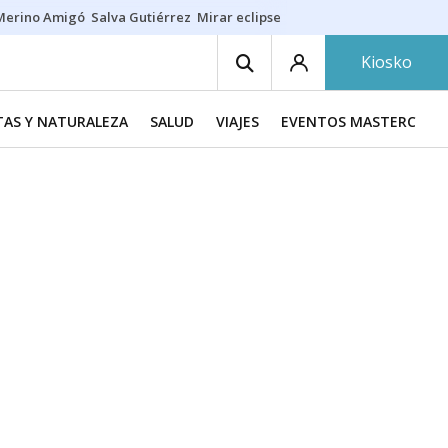
Merino Amigó
Salva Gutiérrez
Mirar eclipse
Iraola-Víctor
Ángel Eche
Kiosko
TAS Y NATURALEZA
SALUD
VIAJES
EVENTOS MASTERCHEF