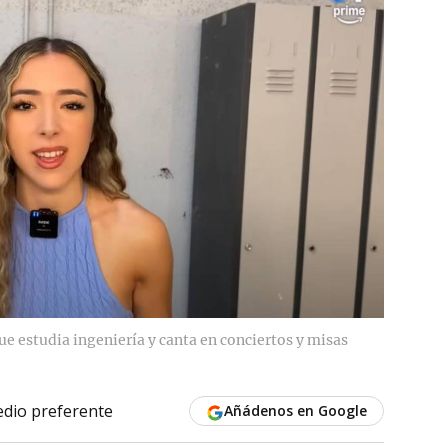
e estudia ingeniería y canta en conciertos y misas
dio preferente
Añádenos en Google