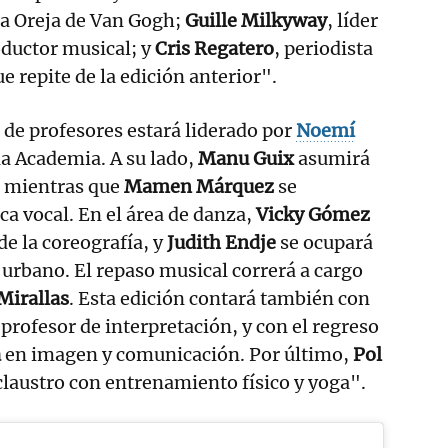
La Oreja de Van Gogh;
Guille Milkyway
, líder
oductor musical; y
Cris Regatero
, periodista
e repite de la edición anterior".
 de profesores estará liderado por
Noemí
 la Academia. A su lado,
Manu Guix
asumirá
, mientras que
Mamen Márquez
se
ca vocal. En el área de danza,
Vicky Gómez
de la coreografía, y
Judith Endje
se ocupará
e urbano. El repaso musical correrá a cargo
Mirallas
. Esta edición contará también con
rofesor de interpretación, y con el regreso
a
en imagen y comunicación. Por último,
Pol
laustro con entrenamiento físico y yoga".