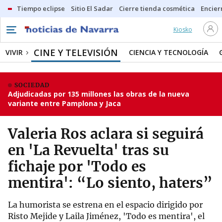
Tiempo eclipse
Sitio El Sadar
Cierre tienda cosmética
Encier
Kiosko
CINE Y TELEVISIÓN
VIVIR
CIENCIA Y TECNOLOGÍA
SOCIEDAD
Adjudicadas por 135 millones las obras de la nueva
variante entre Pamplona y Jaca
Valeria Ros aclara si seguirá
en 'La Revuelta' tras su
fichaje por 'Todo es
mentira': “Lo siento, haters”
La humorista se estrena en el espacio dirigido por
Risto Mejide y Laila Jiménez, 'Todo es mentira', el