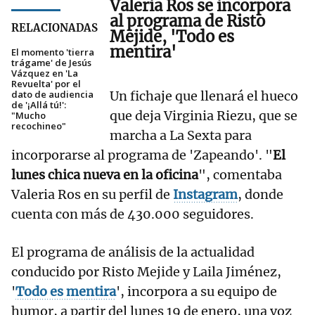
Valeria Ros
se incorpora
al p
rograma de
Risto
RELACIONADAS
Mejide, 'Todo es
mentira'
El momento 'tierra
trágame' de Jesús
Vázquez en 'La
Revuelta' por el
dato de audiencia
Un fichaje que llenará el hueco
de '¡Allá tú!':
que deja Virginia Riezu, que se
"Mucho
recochineo"
marcha a La Sexta para
incorporarse al programa de 'Zapeando'. "
El
lunes chica nueva en la oficina
", comentaba
Valeria Ros en su perfil de
Instagram
, donde
cuenta con más de 430.000 seguidores.
El programa de análisis de la actualidad
conducido por Risto Mejide y Laila Jiménez,
'
Todo es mentira
', incorpora a su equipo de
humor, a partir del lunes 19 de enero, una voz