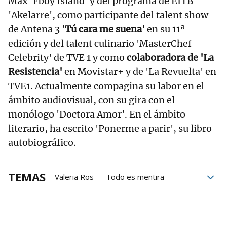
Max 'Fboy Island' y del programa de EITB
'Akelarre', como participante del talent show
de Antena 3 '
Tú cara me suena'
en su 11ª
edición y del talent culinario 'MasterChef
Celebrity' de TVE 1 y como
colaboradora de 'La
Resistencia'
en Movistar+ y de 'La Revuelta' en
TVE1. Actualmente compagina su labor en el
ámbito audiovisual, con su gira con el
monólogo 'Doctora Amor'. En el ámbito
literario, ha escrito 'Ponerme a parir', su libro
autobiográfico.
TEMAS
Valeria Ros
Todo es mentira
La Revuelta
Risto Mejide