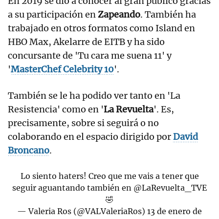
En 2019 se dio a conocer al gran público gracias
a su participación en
Zapeando
. También ha
trabajado en otros formatos como Island en
HBO Max, Akelarre de EITB y ha sido
concursante de 'Tu cara me suena 11' y
'
MasterChef Celebrity 10
'.
También se le ha podido ver tanto en 'La
Resistencia' como en '
La Revuelta
'. Es,
precisamente, sobre si seguirá o no
colaborando en el espacio dirigido por
David
Broncano
.
Lo siento haters! Creo que me vais a tener que
seguir aguantando también en
@LaRevuelta_TVE
🤣
— Valeria Ros (@VALValeriaRos)
13 de enero de