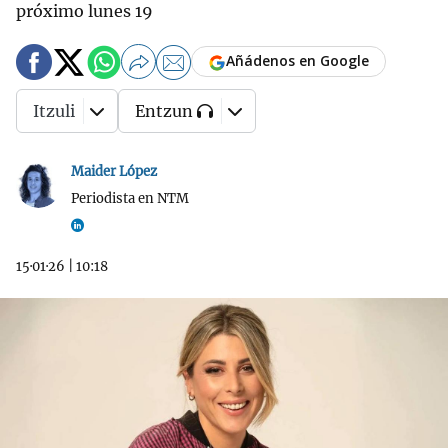
próximo lunes 19
Añádenos en Google
Itzuli
Entzun
Maider López
Periodista en NTM
15·01·26
|
10:18