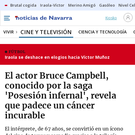
Brutal cogida
Iraola-Víctor
Merino Amigó
Gasóleo
Nivel Ce
Kiosko
CINE Y TELEVISIÓN
VIVIR
CIENCIA Y TECNOLOGÍA
FÚTBOL
Iraola se deshace en elogios hacia Víctor Muñoz
El actor Bruce Campbell,
conocido por la saga
'Posesión infernal', revela
que padece un cáncer
incurable
El intérprete, de 67 años, se convirtió en un ícono