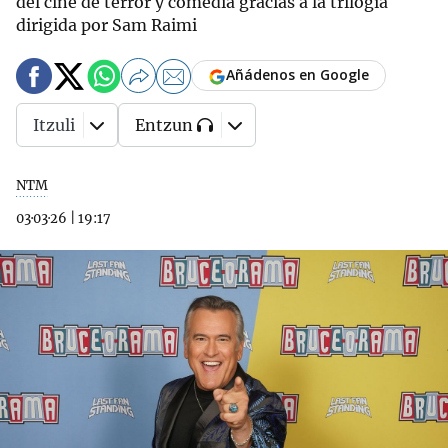
del cine de terror y comedia gracias a la trilogía
dirigida por Sam Raimi
Añádenos en Google
Itzuli
Entzun
NTM
03·03·26
|
19:17