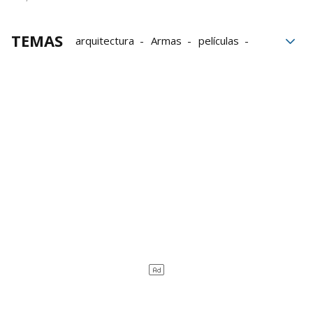
TEMAS
arquitectura
Armas
películas
oppenheimer
Bombas
Armas nucleares
Guerras
Cine