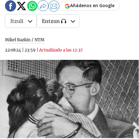
Añádenos en Google
Itzuli
Entzun
Mikel Razkin / NTM
22·08·24
|
23:59
|
Actualizado a las 12:37