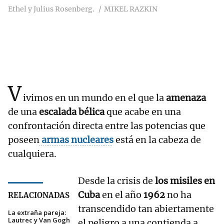
Ethel y Julius Rosenberg.
MIKEL RAZKIN
V
ivimos en un mundo en el que la
amenaza
de una
escalada bélica
que acabe en una
confrontación directa entre las potencias que
poseen
armas nucleares
está en la cabeza de
cualquiera.
Desde la crisis de
los misiles en
Cuba
en el año
1962
no ha
RELACIONADAS
transcendido tan abiertamente
La extraña pareja:
Lautrec y Van Gogh
el peligro a una contienda a