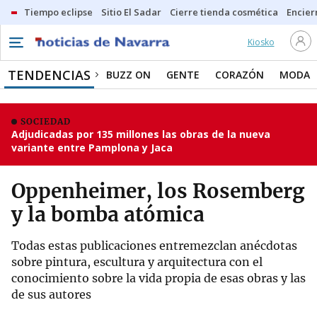
Tiempo eclipse
Sitio El Sadar
Cierre tienda cosmética
Encier
Kiosko
TENDENCIAS
BUZZ ON
GENTE
CORAZÓN
MODA
SOCIEDAD
Adjudicadas por 135 millones las obras de la nueva
variante entre Pamplona y Jaca
Oppenheimer, los Rosemberg
y la bomba atómica
Todas estas publicaciones entremezclan anécdotas
sobre pintura, escultura y arquitectura con el
conocimiento sobre la vida propia de esas obras y las
de sus autores