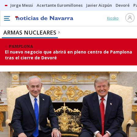
Jorge Messi
Acertante Euromillones
Javier Aizpún
Devoré
P
Kiosko
ARMAS NUCLEARES
PAMPLONA
El nuevo negocio que abrirá en pleno centro de Pamplona
tras el cierre de Devoré