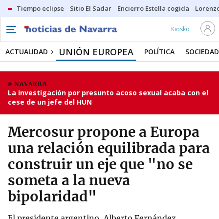
Tiempo eclipse
Sitio El Sadar
Encierro Estella cogida
Lorenzo
Kiosko
UNIÓN EUROPEA
ACTUALIDAD
POLÍTICA
SOCIEDAD
NAVARRA
La investigación por presunto acoso sexual acaba con el
cese de un jefe del HUN
Mercosur propone a Europa
una relación equilibrada para
construir un eje que "no se
someta a la nueva
bipolaridad"
El presidente argentino, Alberto Fernández,