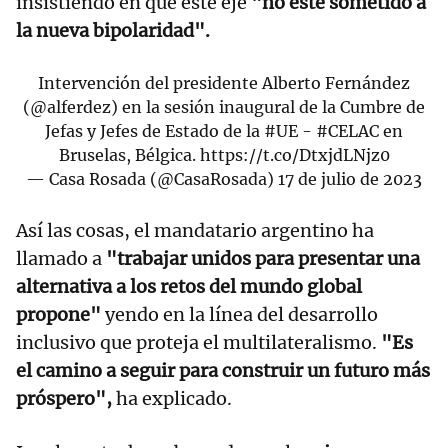
insistiendo en que este eje
"no esté sometido a
la nueva bipolaridad".
Intervención del presidente Alberto Fernández
(
@alferdez
) en la sesión inaugural de la Cumbre de
Jefas y Jefes de Estado de la
#UE
-
#CELAC
en
Bruselas, Bélgica.
https://t.co/DtxjdLNjz0
— Casa Rosada (@CasaRosada)
17 de julio de 2023
Así las cosas, el mandatario argentino ha
llamado a
"trabajar unidos para presentar una
alternativa a los retos del mundo global
propone"
yendo en la línea del desarrollo
inclusivo que proteja el multilateralismo.
"Es
el camino a seguir para construir un futuro más
próspero",
ha explicado.