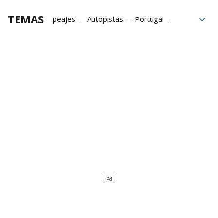
TEMAS
peajes
Autopistas
Portugal
Antonio Costa
Consejo de Ministros