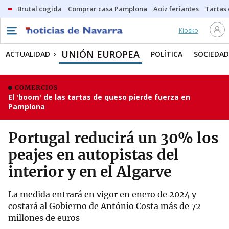
Brutal cogida
Comprar casa Pamplona
Aoiz feriantes
Tartas
Kiosko
UNIÓN EUROPEA
ACTUALIDAD
POLÍTICA
SOCIEDAD
COMERCIOS
El 'boom' de las tartas de queso pierde fuerza en
Pamplona
Portugal reducirá un 30% los
peajes en autopistas del
interior y en el Algarve
La medida entrará en vigor en enero de 2024 y
costará al Gobierno de António Costa más de 72
millones de euros