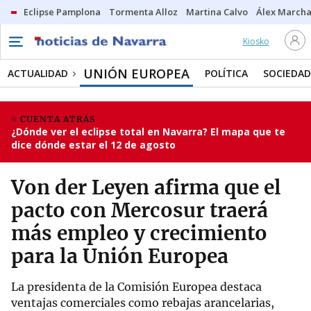
Eclipse Pamplona
Tormenta Alloz
Martina Calvo
Álex Marcha
Kiosko
UNIÓN EUROPEA
ACTUALIDAD
POLÍTICA
SOCIEDAD
CUENTA ATRÁS
¿Dónde ver el eclipse total en Navarra? El mapa que te
dice dónde estar el 12 de agosto
Von der Leyen afirma que el
pacto con Mercosur traerá
más empleo y crecimiento
para la Unión Europea
La presidenta de la Comisión Europea destaca
ventajas comerciales como rebajas arancelarias,