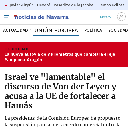
Javier Aizpún
Devoré
Pasadizo de la Jacoba
Tiempo eclipse
Kiosko
UNIÓN EUROPEA
ACTUALIDAD
POLÍTICA
SOCIEDAD
SOCIEDAD
La nueva autovía de 8 kilómetros que cambiará el eje
Pamplona-Aragón
Israel ve "lamentable" el
discurso de Von der Leyen y
acusa a la UE de fortalecer a
Hamás
La presidenta de la Comisión Europea ha propuesto
la suspensión parcial del acuerdo comercial entre la