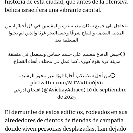
historia de esta ciudad, que antes de la ofensiva
bélica israelí era una vibrante capital.
#عاجل
إلى جميع سكان مدينة غزة والمقيمين في كل أحيائها، من
المدينة القديمة والتفاح شرقًا وحتى البحر غربًا والذين لم يخلوا
المنطقة بعد
⭕️جيش الدفاع مصمم على حسم حماس وسيعمل في منطقة
مدينة غزة بقوة كبيرة، كما عمل في مختلف أنحاء القطاع.
⭕️من أجل سلامتكم، أخلوا فورًا عبر محور الرشيد…
pic.twitter.com/MTWxUm0jV6
— افيخاي ادرعي (@AvichayAdraee)
10 de septiembre
de 2025
El derrumbe de estos edificios, rodeados en sus
alrededores de cientos de tiendas de campaña
donde viven personas desplazadas, han dejado