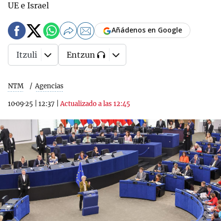
UE e Israel
Añádenos en Google
Itzuli
Entzun
NTM
Agencias
10·09·25
|
12:37
|
Actualizado a las 12:45