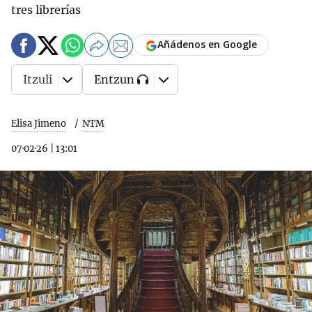
tres librerías
Añádenos en Google
Itzuli
Entzun
Elisa Jimeno
NTM
07·02·26
|
13:01