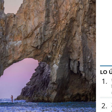
LO 
1
2