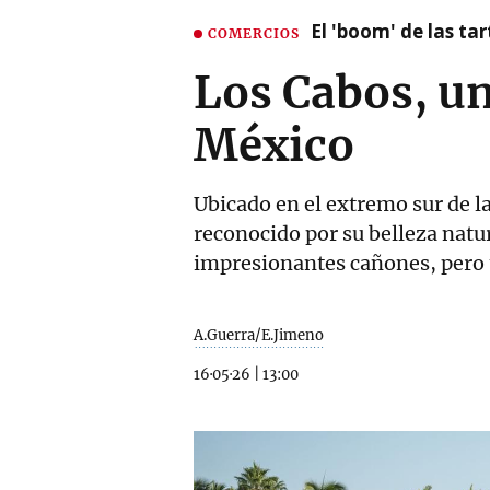
El 'boom' de las t
COMERCIOS
Los Cabos, un
México
Ubicado en el extremo sur de l
reconocido por su belleza natur
impresionantes cañones, pero
A.Guerra/E.Jimeno
16·05·26
|
13:00