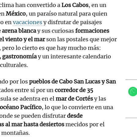
 clima han convertido a
Los Cabos
, en un
en
México
, un paraíso natural para quien
co en
vacaciones
y disfrutar de paisajes
 arena blanca
y sus curiosas
formaciones
el viento y el mar
son las postales que mejor
, pero lo cierto es que hay mucho más:
a, gastronomía
y un interesante calendario
 culturales.
ado por los
pueblos de Cabo San Lucas y San
tados entre sí por un
corredor de 35
nsula se adentra en el
mar de Cortés
y las
océano Pacífico
, lo que lo convierte en una
donde se pueden disfrutar
desde
s al mar hasta desiertos
mecidos por el
s montañas.