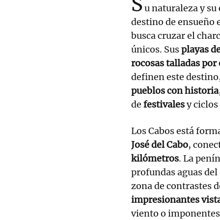
S
u naturaleza y su
destino de ensueño 
busca cruzar el char
únicos. Sus
playas de
rocosas talladas por 
definen este destino
pueblos con histori
de
festivales
y ciclos
Los Cabos está form
José del Cabo
, conec
kilómetros
. La pení
profundas aguas del
zona de contrastes 
impresionantes vista
viento o imponente