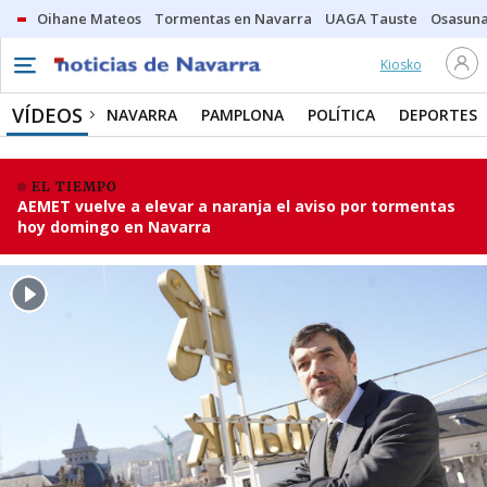
Oihane Mateos
Tormentas en Navarra
UAGA Tauste
Osasuna
Kiosko
VÍDEOS
NAVARRA
PAMPLONA
POLÍTICA
DEPORTES
EL TIEMPO
AEMET vuelve a elevar a naranja el aviso por tormentas
hoy domingo en Navarra