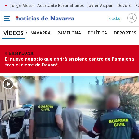
Jorge Messi
Acertante Euromillones
Javier Aizpún
Devoré
P
Kiosko
VÍDEOS
NAVARRA
PAMPLONA
POLÍTICA
DEPORTES
PAMPLONA
El nuevo negocio que abrirá en pleno centro de Pamplona
tras el cierre de Devoré