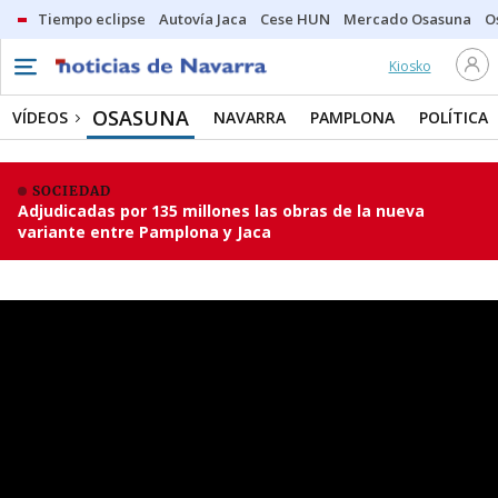
Tiempo eclipse
Autovía Jaca
Cese HUN
Mercado Osasuna
O
Kiosko
OSASUNA
VÍDEOS
NAVARRA
PAMPLONA
POLÍTICA
SOCIEDAD
Adjudicadas por 135 millones las obras de la nueva
variante entre Pamplona y Jaca