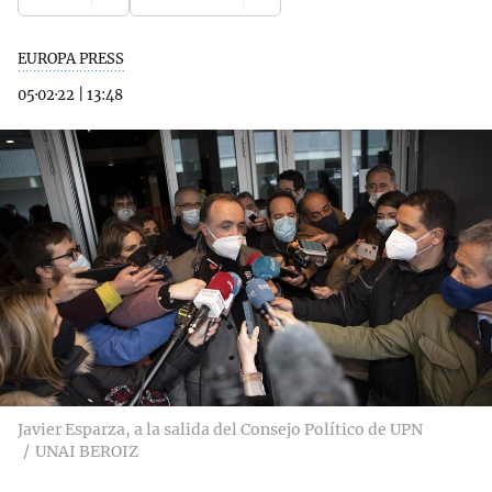
EUROPA PRESS
05·02·22
|
13:48
Javier Esparza, a la salida del Consejo Político de UPN
UNAI BEROIZ