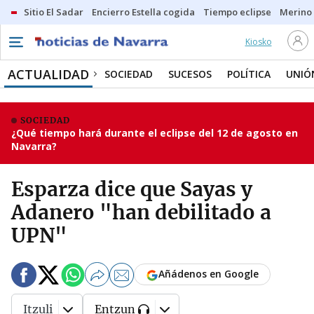
Sitio El Sadar
Encierro Estella cogida
Tiempo eclipse
Merino
Kiosko
ACTUALIDAD
SOCIEDAD
SUCESOS
POLÍTICA
UNIÓ
SOCIEDAD
¿Qué tiempo hará durante el eclipse del 12 de agosto en
Navarra?
Esparza dice que Sayas y
Adanero "han debilitado a
UPN"
Añádenos en Google
Itzuli
Entzun