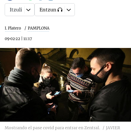
Itzuli
Entzun
I. Platero
PAMPLONA
09·02·22
|
11:17
Mostrando el pase covid para entrar en Zentral.
JAVIER