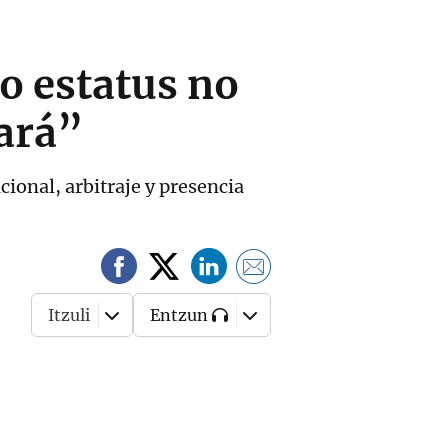
vo estatus no
tará”
ional, arbitraje y presencia
Itzuli
Entzun