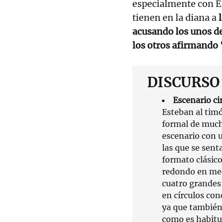
especialmente con EH
tienen en la diana a
acusando los unos de
los otros afirmando
DISCURSO
Escenario ci
Esteban al timó
formal de much
escenario con un
las que se sent
formato clásic
redondo en med
cuatro grandes 
en círculos con
ya que también 
como es habitua