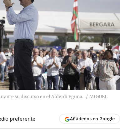
urante su discurso en el Alderdi Eguna.
MIGUEL
dio preferente
Añádenos en Google