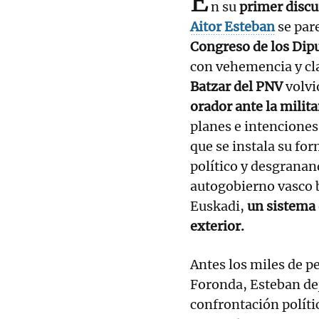
E
n su
primer discur
Aitor Esteban
se par
Congreso de los Dip
con vehemencia y cla
Batzar del PNV
volvi
orador ante la milita
planes e intenciones 
que se instala su fo
político y desgrana
autogobierno vasco 
Euskadi,
un sistema 
exterior.
Antes los miles de 
Foronda, Esteban dej
confrontación políti