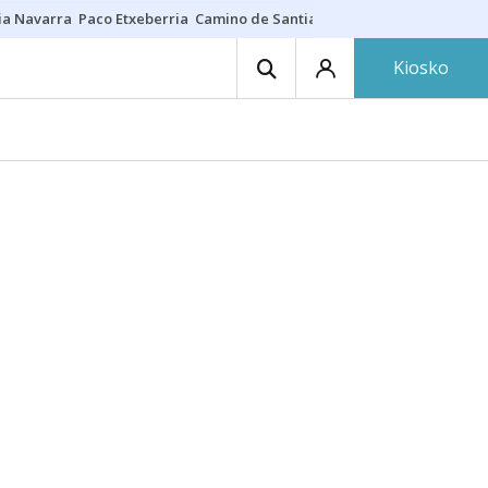
ia Navarra
Paco Etxeberria
Camino de Santiago
Eclipse solar en Nav
Kiosko