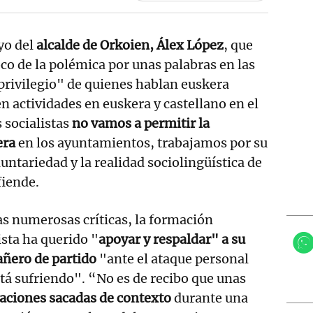
yo del
alcalde de Orkoien, Álex López
, que
oco de la polémica por unas palabras en las
privilegio" de quienes hablan euskera
n actividades en euskera y castellano en el
 socialistas
no vamos a permitir la
era
en los ayuntamientos, trabajamos por su
untariedad y la realidad sociolingüística de
fiende.
as numerosas críticas, la formación
ista ha querido "
apoyar y respaldar" a su
ñero de partido
"ante el ataque personal
tá sufriendo". “No es de recibo que unas
aciones sacadas de contexto
durante una