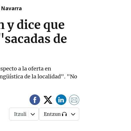
n Navarra
n y dice que
 "sacadas de
specto a la oferta en
ngüística de la localidad". "No
Itzuli
Entzun