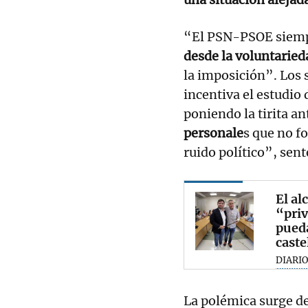
“El PSN-PSOE siempr
desde la voluntarie
la imposición”. Los 
incentiva el estudio
poniendo la tirita an
personale
s que no f
ruido político”, sen
El al
“priv
pueda
caste
DIARIO
La polémica surge d