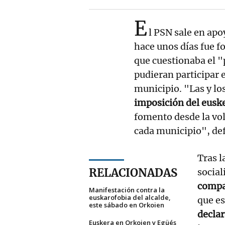
E
l PSN sale en apo
hace unos días fue f
que cuestionaba el "
pudieran participar e
municipio. "Las y los
imposición del eusk
fomento desde la vol
cada municipio", de
Tras l
RELACIONADAS
social
compa
Manifestación contra la
euskarofobia del alcalde,
que es
este sábado en Orkoien
declar
Euskera en Orkoien y Egüés