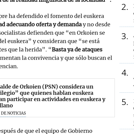
2
e ha defendido el fomento del euskera
dad adecuando oferta y demanda
y no desde
socialistas defienden que “en Orkoien se
3
 del euskera” y consideran que “se está
tes que la herida”. “
Basta ya de ataques
omentan la convivencia y que sólo buscan el
tencian.
4
calde de Orkoien (PSN) considera un
ilegio” que quienes hablan euskera
n participar en actividades en euskera y
5
llano
 DE NOTICIAS
espués de que el equipo de Gobierno