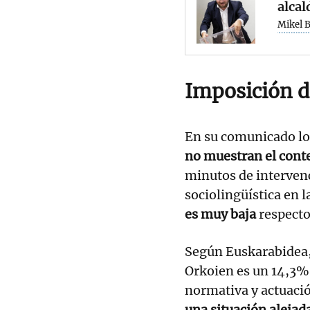
alcal
Mikel 
Imposición d
En su comunicado los
no muestran el conte
minutos de intervenc
sociolingüística en l
es muy baja
respecto
Según Euskarabidea,
Orkoien es un 14,3% ”
normativa y actuació
una situación alejada