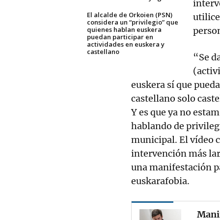
interv
El alcalde de Orkoien (PSN)
utilic
considera un “privilegio” que
quienes hablan euskera
perso
puedan participar en
actividades en euskera y
castellano
“Se da
(activ
euskera sí que puedan
castellano solo caste
Y es que ya no esta
hablando de privileg
municipal. El vídeo 
intervención más lar
una manifestación pa
euskarafobia.
Manif