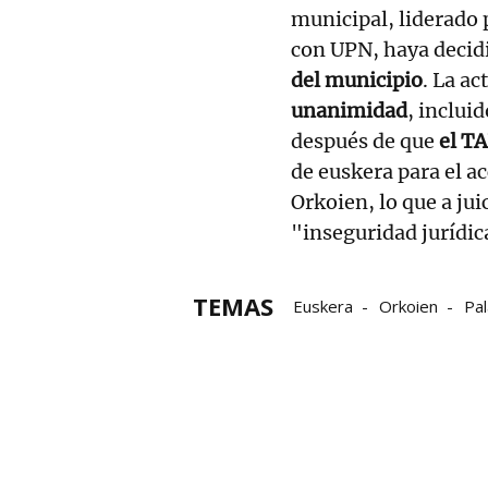
municipal, liderado 
con UPN, haya deci
del municipio
. La a
unanimidad
, inclui
después de que
el T
de euskera para el a
Orkoien, lo que a ju
"inseguridad jurídic
TEMAS
Euskera
Orkoien
Pa
polémica
Críticas