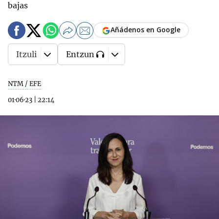
bajas
Añádenos en Google
Itzuli
Entzun
NTM / EFE
01·06·23
|
22:14