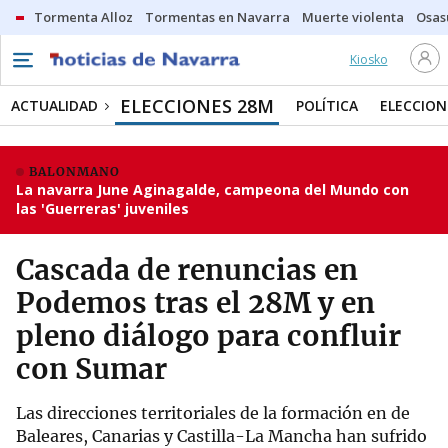
Tormenta Alloz
Tormentas en Navarra
Muerte violenta
Osas
Kiosko
ELECCIONES 28M
ACTUALIDAD
POLÍTICA
ELECCION
BALONMANO
La navarra June Aginagalde, campeona del Mundo con
las 'Guerreras' juveniles
Cascada de renuncias en
Podemos tras el 28M y en
pleno diálogo para confluir
con Sumar
Las direcciones territoriales de la formación en de
Baleares, Canarias y Castilla-La Mancha han sufrido