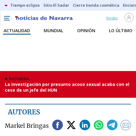
Tiempo eclipse
Sitio El Sadar
Cierre tienda cosmética
Encier
Kiosko
ACTUALIDAD
MUNDIAL
OPINIÓN
LO ÚLTIMO
NAVARRA
La investigación por presunto acoso sexual acaba con el
cese de un jefe del HUN
AUTORES
Markel Bringas