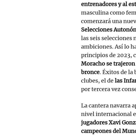
entrenadores y al es
masculina como feme
comenzará una nuev
Selecciones Autonó
las seis selecciones
ambiciones. Así lo ha
principios de 2023, 
Moracho se trajeron e
bronce
. Éxitos de la
clubes, el de
las Infa
por tercera vez con
La cantera navarra a
nivel internacional e
jugadores Xavi Gonzá
campeones del Mundo