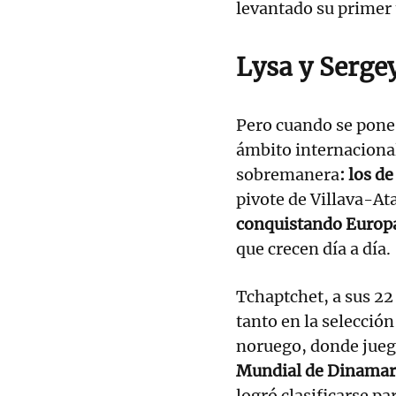
levantado su primer t
Lysa y Serge
Pero cuando se pone 
ámbito internaciona
sobremanera
: los d
pivote de Villava-At
conquistando Europ
que crecen día a día.
Tchaptchet, a sus 22
tanto en la selecció
noruego, donde jueg
Mundial de Dinamar
logró clasificarse par