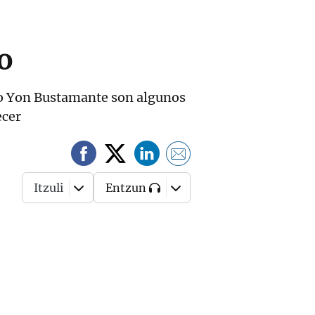
o
 o Yon Bustamante son algunos
ecer
Itzuli
Entzun