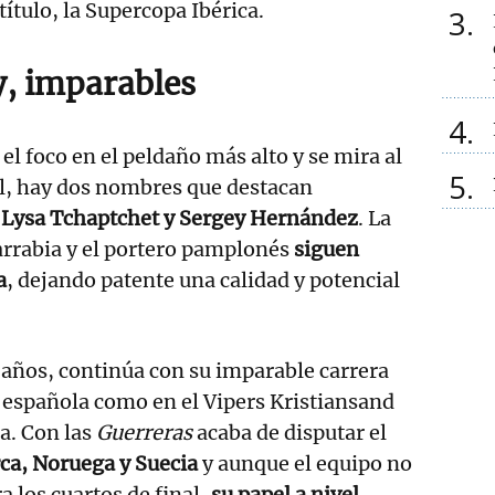
ítulo, la Supercopa Ibérica.
3
y, imparables
4
el foco en el peldaño más alto y se mira al
5
l, hay dos nombres que destacan
e Lysa Tchaptchet y Sergey Hernández
. La
arrabia y el portero pamplonés
siguen
a
, dejando patente una calidad y potencial
 años, continúa con su imparable carrera
n española como en el Vipers Kristiansand
a. Con las
Guerreras
acaba de disputar el
ca, Noruega y Suecia
y aunque el equipo no
a los cuartos de final,
su papel a nivel