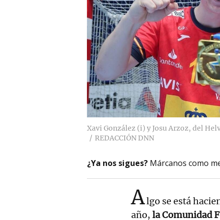
Xavi González (i) y Josu Arzoz, del He
REDACCIÓN DNN
¿Ya nos sigues?
Márcanos como me
A
lgo se está haci
año,
la Comunidad Fo