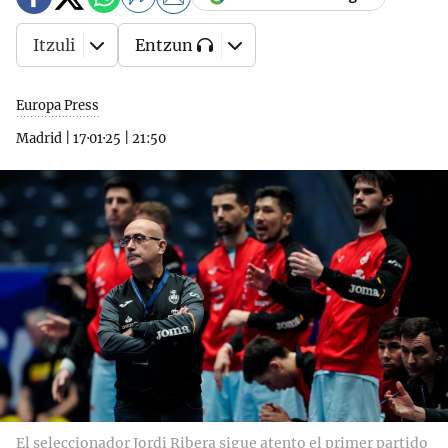
Itzuli
Entzun
Europa Press
Madrid
|
17·01·25
|
21:50
El seleccionador Jordi Ribera sigue atento el primer partido