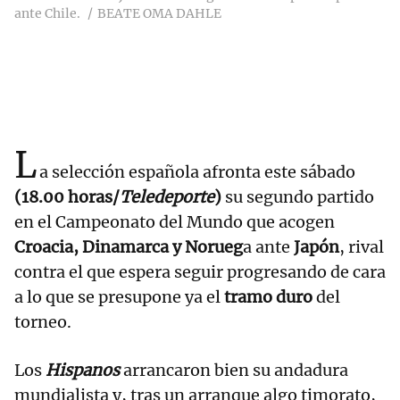
ante Chile.
BEATE OMA DAHLE
L
a selección española afronta este sábado
(18.00 horas/
Teledeporte
)
su segundo partido
en el Campeonato del Mundo que acogen
Croacia, Dinamarca y Norueg
a ante
Japón
, rival
contra el que espera seguir progresando de cara
a lo que se presupone ya el
tramo duro
del
torneo.
Los
Hispanos
arrancaron bien su andadura
mundialista y, tras un arranque algo timorato,