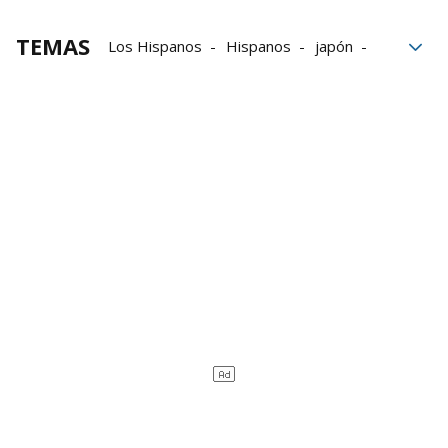
TEMAS
Los Hispanos
Hispanos
japón
Chile
España
Mundial de balonmano
Sergey Hernández
balonmano