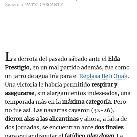
Zuazo.
PATXI CASCANTE
L
a derrota del pasado sábado ante el
Elda
Prestigio
, en un mal partido además, fue como
un jarro de agua fría para el
Replasa Beti Onak
.
Una victoria le habría permitido
respirar y
asegurarse
, sin alargamientos indeseados, una
temporada más en la
máxima categoría.
Pero
no fue así. Las navarras cayeron (32-26),
dieron alas a las alicantinas
y ahora, a falta de
dos jornadas, se encuentran ante
dos finales
para evitar disputar el
fatídico
play down
. La