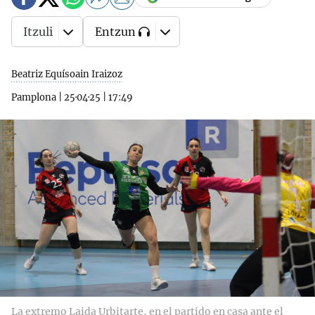
Itzuli
Entzun
Beatriz Equísoain Iraizoz
Pamplona
|
25·04·25
|
17:49
La extremo Laida Urbitarte, en el partido en casa ante el