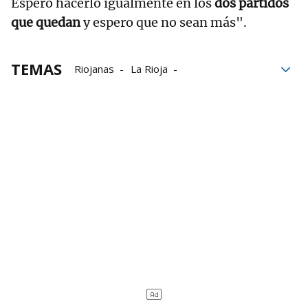
Espero hacerlo igualmente en los
dos partidos
que quedan
y espero que no sean más".
TEMAS
Riojanas
La Rioja
Replasa Beti Onak
Beti Onak
balonmano
Balonmano femenino
Liga Guerreras Iberdrola
Miguel Etxeberria
Villava-Atarrabia