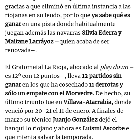
gracias a que eliminó en última instancia a las
riojanas en su feudo, por lo que
ya sabe qué es
ganar
en una pista donde habitualmente
juegan además las navarras
Silvia Ederra y
Maitane Larráyoz
–quien acaba de ser
renovada–.
El Grafometal La Rioja, abocado al
play down
–
es 12º con 12 puntos–, lleva
12 partidos sin
ganar
en los que ha cosechado
11 derrotas y
sólo un empate con el Morvedre.
De hecho, su
último triunfo fue en
Villava-Atarrabia,
donde
venció por 20-21 el 11 de enero. A finales de
marzo su técnico
Juanjo González
dejó el
banquillo riojano y ahora es
Luismi Ascorbe
el
que intenta salvar la temporada.