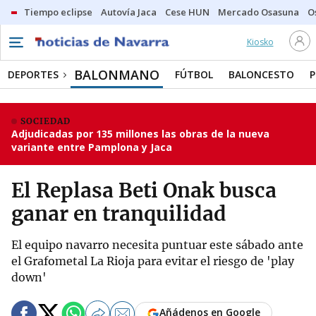
Tiempo eclipse
Autovía Jaca
Cese HUN
Mercado Osasuna
O
Kiosko
BALONMANO
DEPORTES
FÚTBOL
BALONCESTO
P
SOCIEDAD
Adjudicadas por 135 millones las obras de la nueva
variante entre Pamplona y Jaca
El Replasa Beti Onak busca
ganar en tranquilidad
El equipo navarro necesita puntuar este sábado ante
el Grafometal La Rioja para evitar el riesgo de 'play
down'
Añádenos en Google