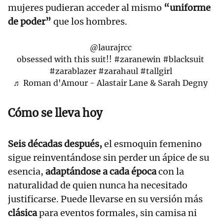
mujeres pudieran acceder al mismo
“uniforme
de poder”
que los hombres.
@laurajrcc
obsessed with this suit!!
#zaranewin
#blacksuit
#zarablazer
#zarahaul
#tallgirl
♬ Roman d'Amour - Alastair Lane & Sarah Degny
Cómo se lleva hoy
Seis décadas después,
el esmoquin femenino
sigue reinventándose sin perder un ápice de su
esencia,
adaptándose a cada época
con la
naturalidad de quien nunca ha necesitado
justificarse. Puede llevarse en su versión más
clásica
para eventos formales, sin camisa ni