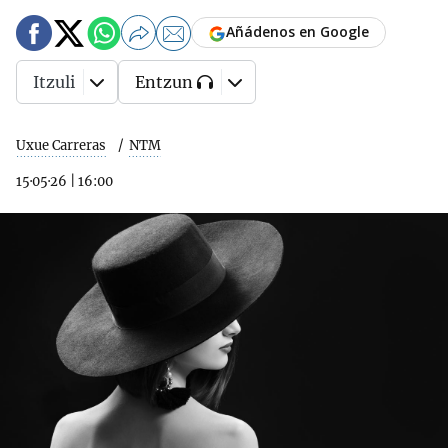
Añádenos en Google
Itzuli
Entzun
Uxue Carreras
NTM
15·05·26
|
16:00