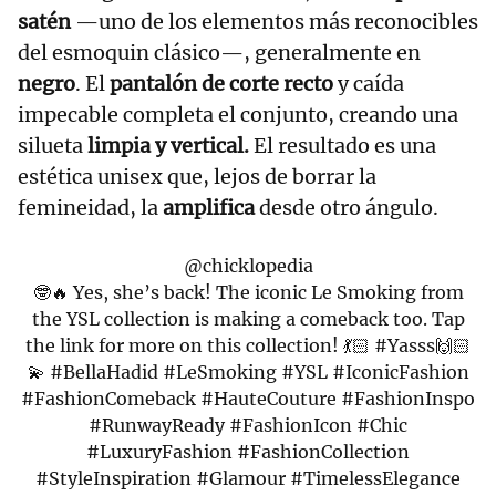
satén
—uno de los elementos más reconocibles
del esmoquin clásico—, generalmente en
negro
. El
pantalón de corte recto
y caída
impecable completa el conjunto, creando una
silueta
limpia y vertical.
El resultado es una
estética unisex que, lejos de borrar la
femineidad, la
amplifica
desde otro ángulo.
@chicklopedia
🤓🔥 Yes, she’s back! The iconic Le Smoking from
the YSL collection is making a comeback too. Tap
the link for more on this collection! 💃🏻
#Yasss🙌🏻
💫
#BellaHadid
#LeSmoking
#YSL
#IconicFashion
#FashionComeback
#HauteCouture
#FashionInspo
#RunwayReady
#FashionIcon
#Chic
#LuxuryFashion
#FashionCollection
#StyleInspiration
#Glamour
#TimelessElegance