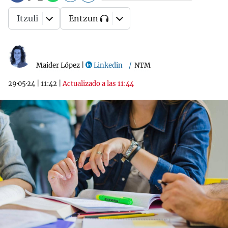
Itzuli
Entzun
Maider López
|
Linkedin
NTM
29·05·24
|
11:42
|
Actualizado a las 11:44