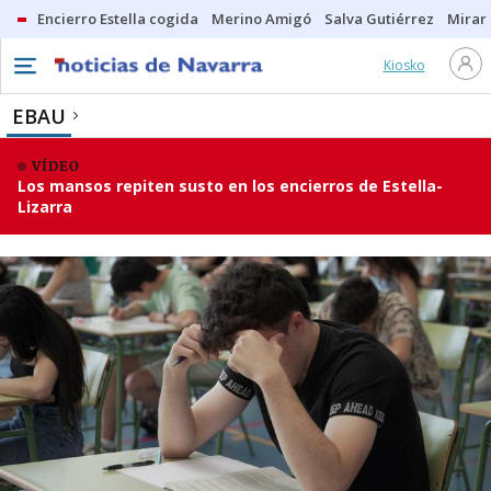
Encierro Estella cogida
Merino Amigó
Salva Gutiérrez
Mirar 
Kiosko
EBAU
VÍDEO
Los mansos repiten susto en los encierros de Estella-
Lizarra