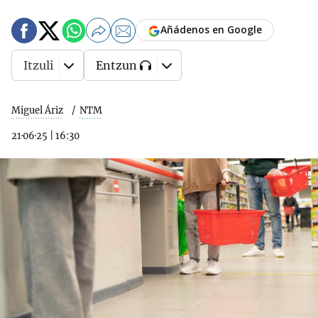
Añádenos en Google
Itzuli
Entzun
Miguel Áriz
NTM
21·06·25
|
16:30