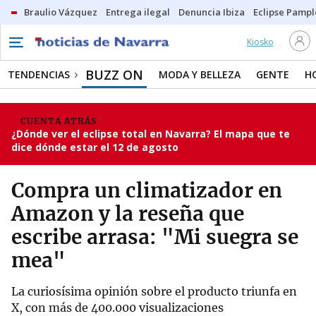
Braulio Vázquez
Entrega ilegal
Denuncia Ibiza
Eclipse Pamp
Kiosko
BUZZ ON
TENDENCIAS
MODA Y BELLEZA
GENTE
H
CUENTA ATRÁS
¿Dónde ver el eclipse total en Navarra? El mapa que te
dice dónde estar el 12 de agosto
Compra un climatizador en
Amazon y la reseña que
escribe arrasa: "Mi suegra se
mea"
La curiosísima opinión sobre el producto triunfa en
X, con más de 400.000 visualizaciones