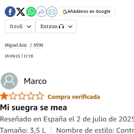
Añádenos en Google
Itzuli
Entzun
Miguel Áriz
NTM
16·09·25
|
17:16