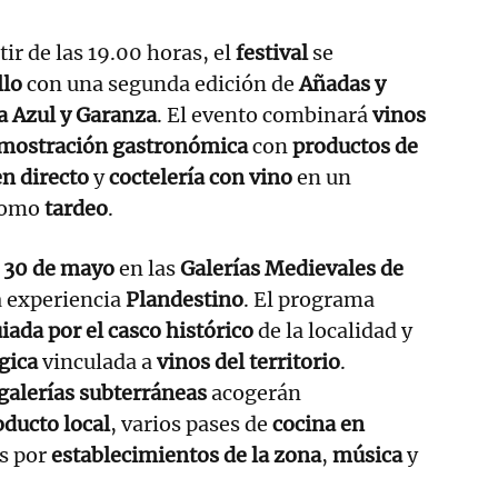
ir de las 19.00 horas, el
festival
se
llo
con una segunda edición de
Añadas y
 Azul y Garanza
. El evento combinará
vinos
mostración gastronómica
con
productos de
n directo
y
coctelería con vino
en un
como
tardeo
.
l
30 de mayo
en las
Galerías Medievales de
a experiencia
Plandestino
. El programa
uiada por el casco histórico
de la localidad y
gica
vinculada a
vinos del territorio
.
galerías subterráneas
acogerán
ducto local
, varios pases de
cocina en
s por
establecimientos de la zona
,
música
y