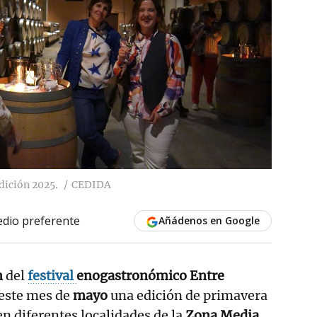
dición 2025.
CEDIDA
dio preferente
Añádenos en Google
n
del
festival
enogastronómico Entre
 este mes de
mayo
una edición de primavera
en diferentes localidades de la
Zona Media