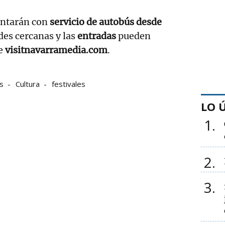
ontarán con
servicio de autobús desde
des cercanas y las
entradas
pueden
de
visitnavarramedia.com
.
s
Cultura
festivales
LO 
1
2
3