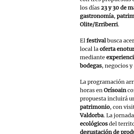
los días
23 y 30 de 
gastronomía
,
patri
Olite/Erriberri
.
El
festival
busca acer
local la
oferta enotur
mediante
experienci
bodegas
, negocios y
La programación arr
horas en
Orísoain
co
propuesta incluirá 
patrimonio
, con visi
Valdorba
. La jornad
ecológicos
del terri
degustación de prod