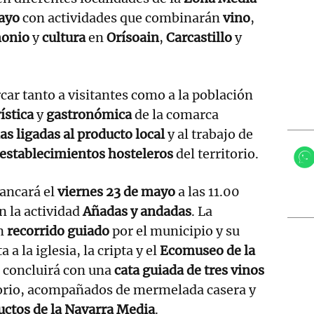
mayo
con actividades que combinarán
vino
,
monio
y
cultura
en
Orísoain
,
Carcastillo
y
car tanto a visitantes como a la población
ística
y
gastronómica
de la comarca
as ligadas al producto local
y al trabajo de
establecimientos hosteleros
del territorio.
ancará el
viernes 23 de mayo
a las 11.00
n la actividad
Añadas y andadas
. La
un
recorrido guiado
por el municipio y su
ta a la iglesia, la cripta y el
Ecomuseo de la
a concluirá con una
cata guiada de tres vinos
torio, acompañados de mermelada casera y
uctos de la Navarra Media
.