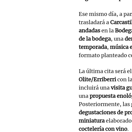
Ese mismo día, a part
trasladará a
Carcasti
andadas
en la
Bodega
de la bodega
, una
de
temporada
,
música e
formato planteado 
La última cita será e
Olite/Erriberri
con l
incluirá una
visita g
una
propuesta enoló
Posteriormente, las
degustaciones de pro
miniatura
elaborado
coctelería con vino
.