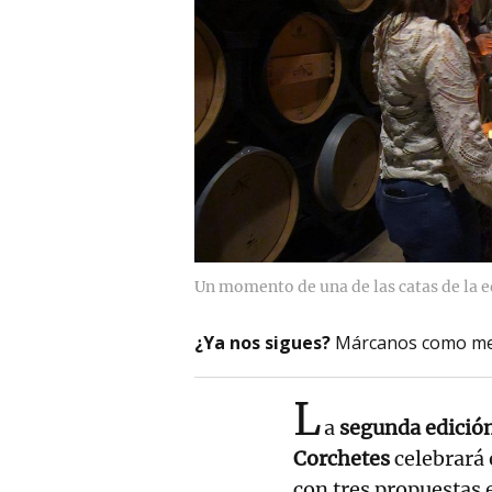
Un momento de una de las catas de la e
¿Ya nos sigues?
Márcanos como me
L
a
segunda edició
Corchetes
celebrará
con tres propuestas 