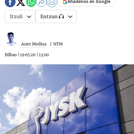
Añádenos en Google
Itzuli
Entzun
Asier Medina
NTM
Bilbao
|
19·05·26
|
13:00