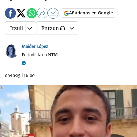
Añádenos en Google
Itzuli
Entzun
Maider López
Periodista en NTM
06·10·25
|
16:00