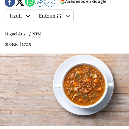
Añádenos en Google
Itzuli
Entzun
Miguel Áriz
NTM
01·01·26
|
17:15