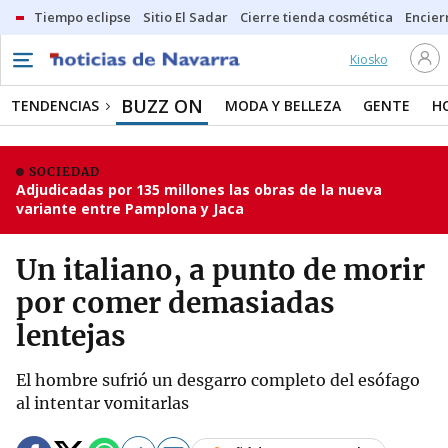
Tiempo eclipse
Sitio El Sadar
Cierre tienda cosmética
Encier
Kiosko
BUZZ ON
TENDENCIAS
MODA Y BELLEZA
GENTE
H
SOCIEDAD
Adjudicadas por 135 millones las obras de la nueva
variante entre Pamplona y Jaca
Un italiano, a punto de morir
por comer demasiadas
lentejas
El hombre sufrió un desgarro completo del esófago
al intentar vomitarlas