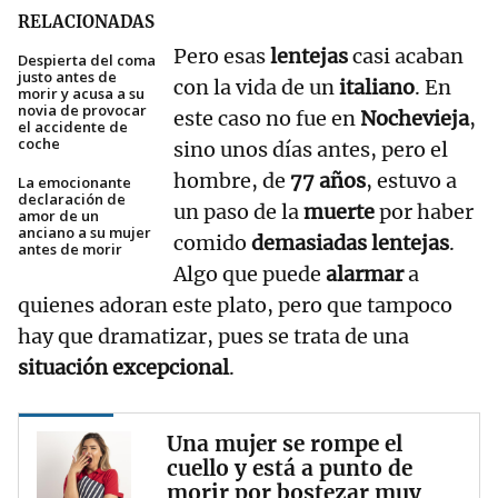
RELACIONADAS
Pero esas
lentejas
casi acaban
Despierta del coma
justo antes de
con la vida de un
italiano
. En
morir y acusa a su
novia de provocar
este caso no fue en
Nochevieja
,
el accidente de
coche
sino unos días antes, pero el
hombre, de
77 años
, estuvo a
La emocionante
declaración de
un paso de la
muerte
por haber
amor de un
anciano a su mujer
comido
demasiadas lentejas
.
antes de morir
Algo que puede
alarmar
a
quienes adoran este plato, pero que tampoco
hay que dramatizar, pues se trata de una
situación excepcional
.
Una mujer se rompe el
cuello y está a punto de
morir por bostezar muy