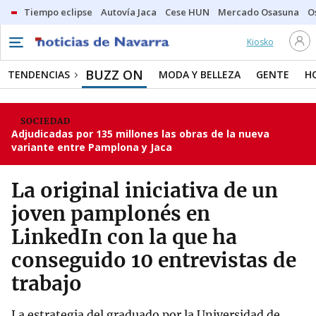
Tiempo eclipse
Autovía Jaca
Cese HUN
Mercado Osasuna
O
Kiosko
BUZZ ON
TENDENCIAS
MODA Y BELLEZA
GENTE
H
SOCIEDAD
Adjudicadas por 135 millones las obras de la nueva
variante entre Pamplona y Jaca
La original iniciativa de un
joven pamplonés en
LinkedIn con la que ha
conseguido 10 entrevistas de
trabajo
La estrategia del graduado por la Universidad de